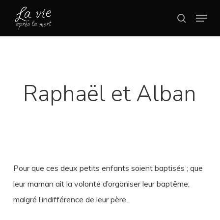
Skip
Menu
search
to
Close
main
Menu
content
Raphaël et Alban
Pour que ces deux petits enfants soient baptisés ; que
leur maman ait la volonté d’organiser leur baptême,
malgré l’indifférence de leur père.