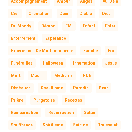
Accompagnement
Amour
Anges
Au-Delà
Ciel
Crémation
Deuil
Diable
Dieu
Dr. Moody
Démon
EMI
Enfant
Enfer
Enterrement
Espérance
Expériences De Mort Imminente
Famille
Foi
Funérailles
Halloween
Inhumation
Jésus
Mort
Mourir
Médiums
NDE
Obsèques
Occultisme
Paradis
Peur
Prière
Purgatoire
Recettes
Réincarnation
Résurrection
Satan
Souffrance
Spiritisme
Suicide
Toussaint