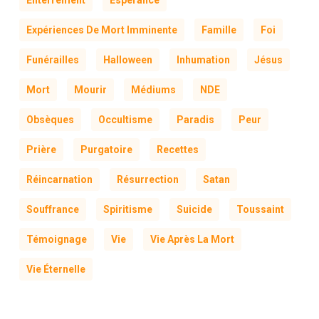
Enterrement
Espérance
Expériences De Mort Imminente
Famille
Foi
Funérailles
Halloween
Inhumation
Jésus
Mort
Mourir
Médiums
NDE
Obsèques
Occultisme
Paradis
Peur
Prière
Purgatoire
Recettes
Réincarnation
Résurrection
Satan
Souffrance
Spiritisme
Suicide
Toussaint
Témoignage
Vie
Vie Après La Mort
Vie Éternelle