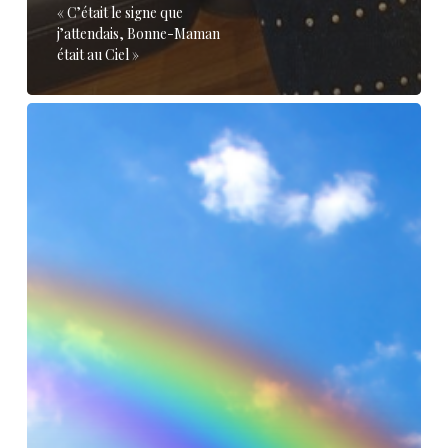
« C’était le signe que
j’attendais, Bonne-Maman
était au Ciel »
Ils
ont
perdu
un
proche
:
témoignages
de
liens
avec
l’au-