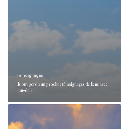
Témoignages
Ils ont perdu un proche : témoignages de liens avec
l’au-delà
« Il
ne
l’emportera