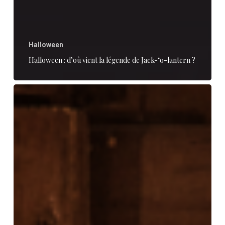
Halloween
Halloween : d’où vient la légende de Jack-‘o-lantern ?
La
fascination
obscure
d’Halloween
–
interview
d’un
exorciste