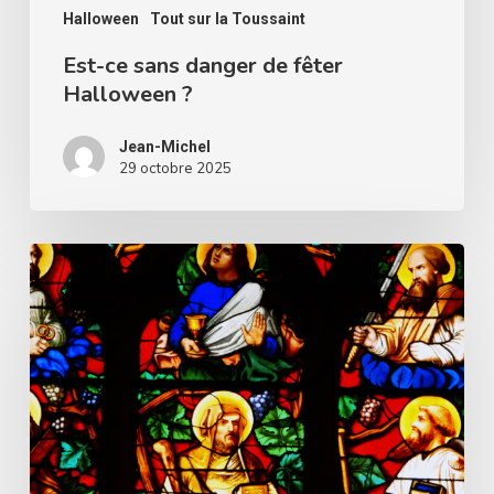
Halloween
Tout sur la Toussaint
Est-ce sans danger de fêter
Halloween ?
Jean-Michel
29 octobre 2025
Peut-
on
concilier
la
Toussaint
avec
la