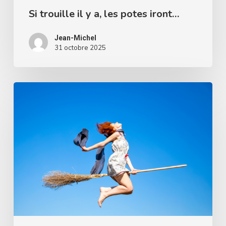
Si trouille il y a, les potes iront…
Jean-Michel
31 octobre 2025
Est-
ce
sans
danger
de
fêter
Halloween
?