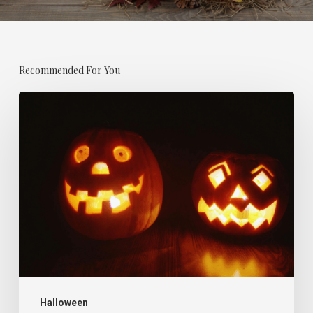
Recommended For You
Si
trouille
il
y
a,
les
potes
iront…
Halloween