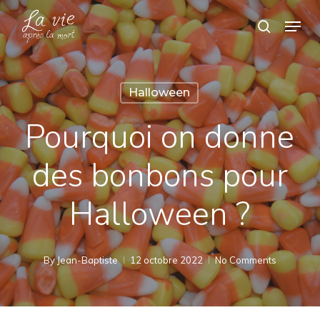
Skip
Menu
search
to
Close
main
Menu
content
Halloween
Pourquoi on donne
des bonbons pour
Halloween ?
By
Jean-Baptiste
12 octobre 2022
No Comments