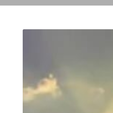
Faut-
il
banaliser
le
désespoir
?
Hit enter to search or ESC to close