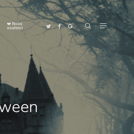
❤️ Nous
search
twitter
facebook
google-
Menu
soutenir
plus
oween