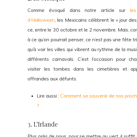
Comme évoqué dans notre article sur
les
d’Halloween
, les Mexicains célèbrent le « jour de
ce, entre le 30 octobre et le 2 novembre. Mais, co
à ce qu’on pourrait penser, ce n’est pas une fête tris
qu’à voir les villes qui vibrent au rythme de la mus
différents carnavals. C’est l’occasion pour chac
visiter les tombes dans les cimetières et ap
offrandes aux défunts.
Lire aussi :
Comment se souvenir de nos proch
?
3. L’Irlande
Plus près de nous, pour se mettre au vert, il suffit 