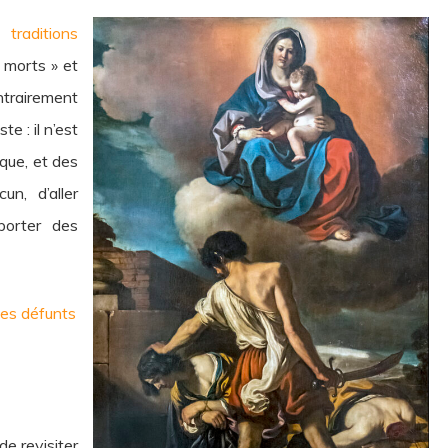
 traditions
s morts » et
ntrairement
te : il n’est
ique, et des
un, d’aller
porter des
es défunts
de revisiter