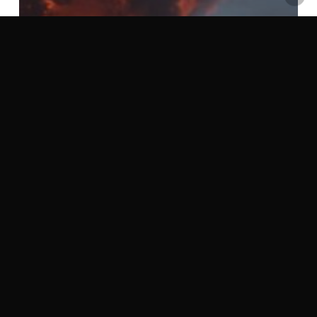
FAQ
Jésus-Christ ou un autre
Le diable existe-t-il ?