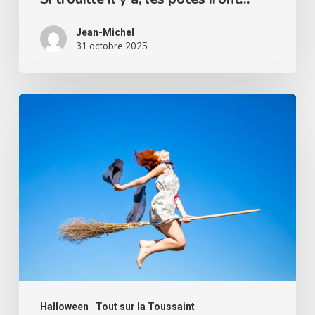
Jean-Michel
31 octobre 2025
Est-
ce
sans
danger
de
fêter
Halloween
?
Halloween
Tout sur la Toussaint