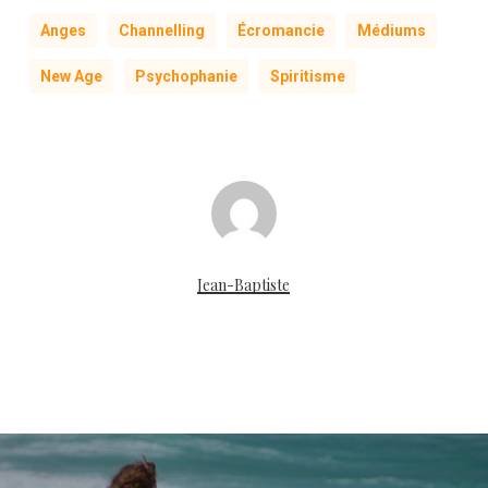
Anges
Channelling
Écromancie
Médiums
New Age
Psychophanie
Spiritisme
Jean-Baptiste