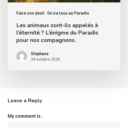
L’énigme
du
Faire son deuil
On ira tous au Paradis
Paradis
Les animaux sont-ils appelés à
l’éternité ? L’énigme du Paradis
pour
pour nos compagnons.
nos
compagnons.
Stéphane
24 octobre 2025
Leave a Reply
My comment is..