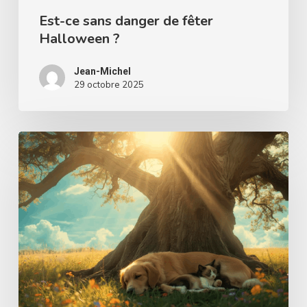
Est-ce sans danger de fêter
Halloween ?
Jean-Michel
29 octobre 2025
Les
animaux
sont-
ils
appelés
à
l’éternité
?