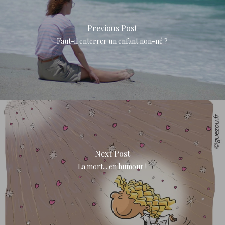
Previous Post
Faut-il enterrer un enfant non-né ?
Next Post
La mort... en humour !