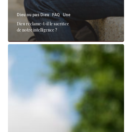
Dieu ou pas Dieu
FAQ
Une
Dieu réclame-t-il le sacriﬁce
de notre intelligence ?
«
Réjouissez-
vous
de
mon
bonheur
tout
neuf
!