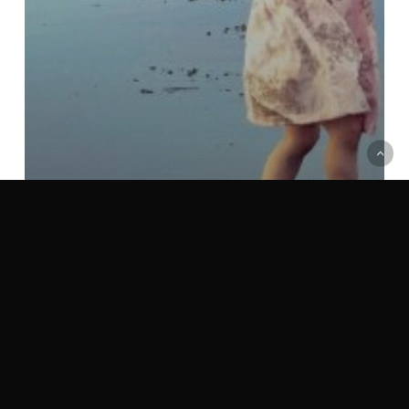
Témoignages
Anne-Dauphine Julliand: « Thaïs n’a jamais été aussi
présente. »