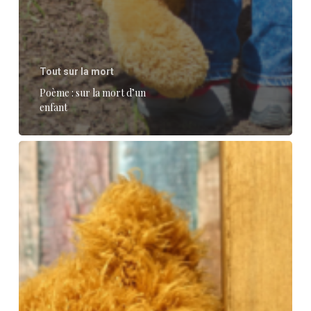
Tout sur la mort
Poème : sur la mort d’un
enfant
7
conseils
pour
des
parents
qui
ont
perdu