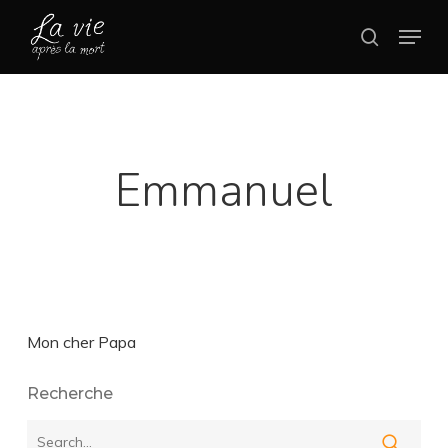
Skip
Menu
search
to
Close
main
Menu
content
Emmanuel
Mon cher Papa
Recherche