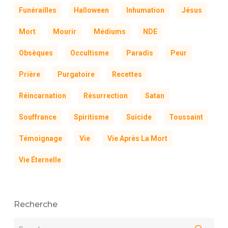
Funérailles
Halloween
Inhumation
Jésus
Mort
Mourir
Médiums
NDE
Obsèques
Occultisme
Paradis
Peur
Prière
Purgatoire
Recettes
Réincarnation
Résurrection
Satan
Souffrance
Spiritisme
Suicide
Toussaint
Témoignage
Vie
Vie Après La Mort
Vie Éternelle
Recherche