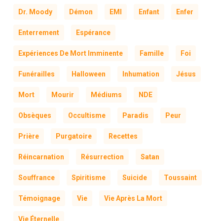
Dr. Moody
Démon
EMI
Enfant
Enfer
Enterrement
Espérance
Expériences De Mort Imminente
Famille
Foi
Funérailles
Halloween
Inhumation
Jésus
Mort
Mourir
Médiums
NDE
Obsèques
Occultisme
Paradis
Peur
Prière
Purgatoire
Recettes
Réincarnation
Résurrection
Satan
Souffrance
Spiritisme
Suicide
Toussaint
Témoignage
Vie
Vie Après La Mort
Vie Éternelle