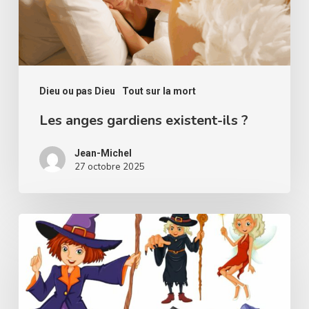
?
Dieu ou pas Dieu
Tout sur la mort
Les anges gardiens existent-ils ?
Jean-Michel
27 octobre 2025
Y
a-
t-
il