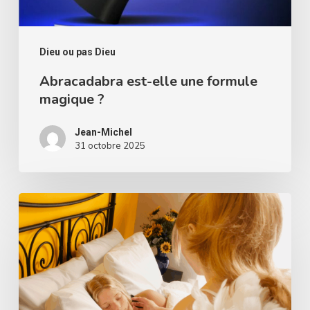
Dieu ou pas Dieu
Abracadabra est-elle une formule
magique ?
Jean-Michel
31 octobre 2025
Les
anges
gardiens
existent-
ils