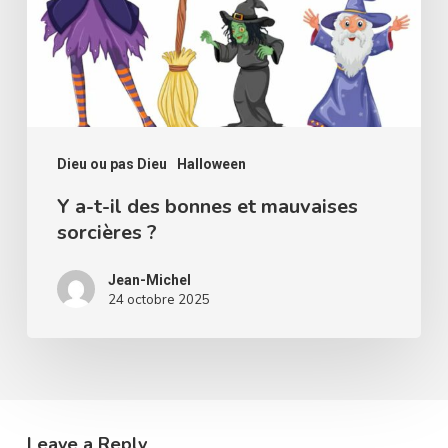
des
bonnes
et
mauvaises
sorcières
?
Dieu ou pas Dieu
Halloween
Y a-t-il des bonnes et mauvaises
sorcières ?
Jean-Michel
24 octobre 2025
Leave a Reply