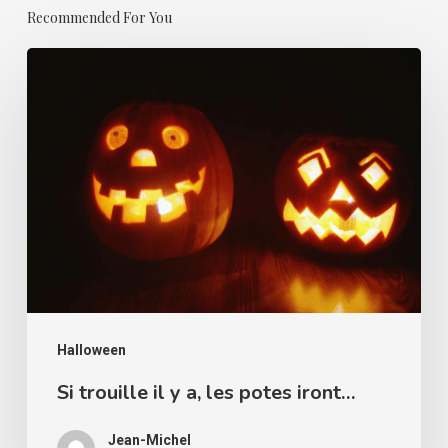
Recommended For You
Si
trouille
il
y
a,
les
potes
iront…
Halloween
Si trouille il y a, les potes iront…
Jean-Michel