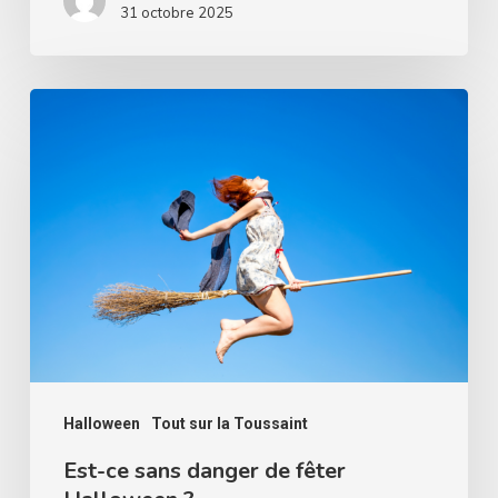
31 octobre 2025
Est-
ce
sans
danger
de
fêter
Halloween
?
Halloween
Tout sur la Toussaint
Est-ce sans danger de fêter