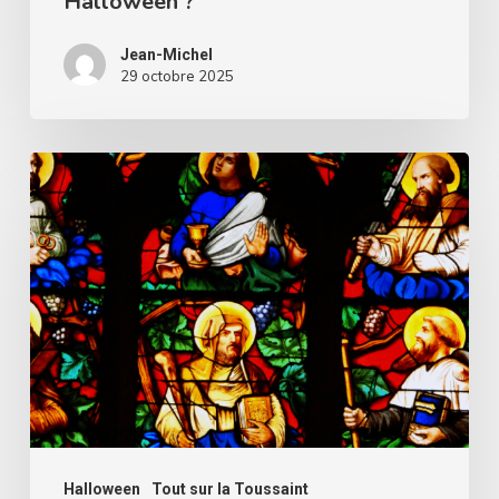
Halloween ?
Jean-Michel
29 octobre 2025
Peut-
on
concilier
la
Toussaint
avec
la
fête
d’Halloween
?
Halloween
Tout sur la Toussaint