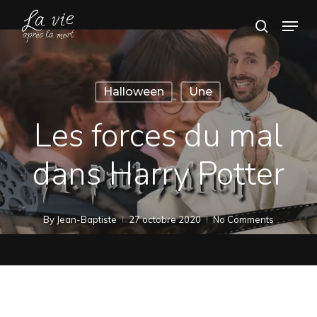
Skip
Menu
search
to
Close
main
Menu
content
Halloween
Une
Les forces du mal
dans Harry Potter
By
Jean-Baptiste
27 octobre 2020
No Comments