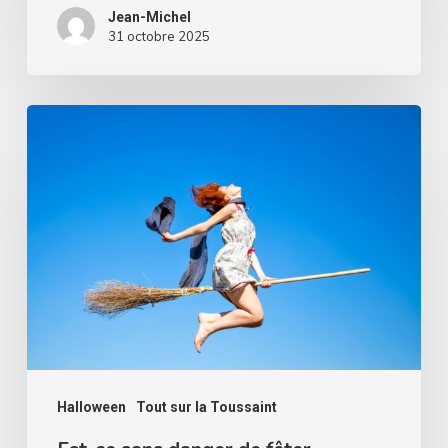
Jean-Michel
31 octobre 2025
Est-
ce
sans
danger
de
fêter
Halloween
?
Halloween
Tout sur la Toussaint