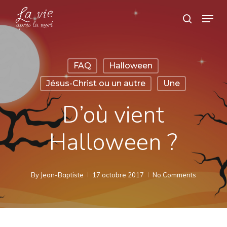
Skip
Menu
search
to
Close
main
Menu
content
FAQ
Halloween
Jésus-Christ ou un autre
Une
D’où vient
Halloween ?
By
Jean-Baptiste
17 octobre 2017
No Comments