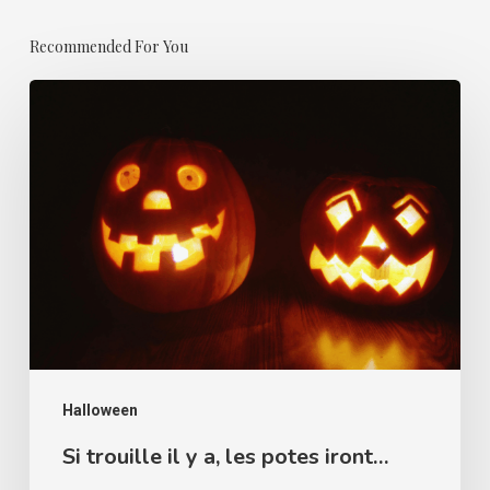
Recommended For You
Si
trouille
il
y
a,
les
potes
iront…
Halloween
Si trouille il y a, les potes iront…