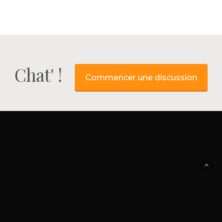
Chat' !
Commencer une discussion
© 2026 La vie après la mort.
twitter
facebook
youtube
RSS
instagram