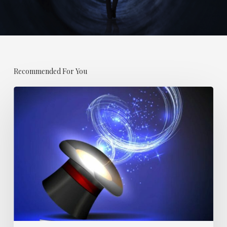
Recommended For You
Abracadabra
est-
elle
une
formule
magique
?