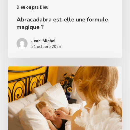
Dieu ou pas Dieu
Abracadabra est-elle une formule
magique ?
Jean-Michel
31 octobre 2025
Les
anges
gardiens
existent-
ils
?