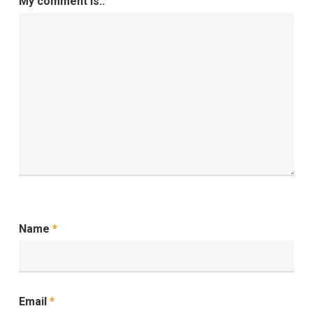
My comment is..
Name
*
Email
*