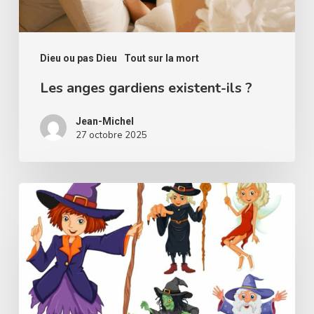
Dieu ou pas Dieu
Tout sur la mort
Les anges gardiens existent-ils ?
Jean-Michel
27 octobre 2025
Y
a-
t-
il
des
bonnes