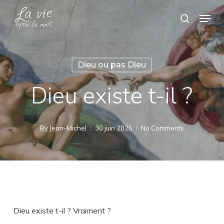
Skip
Menu
search
to
Close
main
Menu
content
Dieu ou pas Dieu
Dieu existe t-il ?
By
Jean-Michel
30 juin 2025
No Comments
Dieu existe t-il ? Vraiment ?