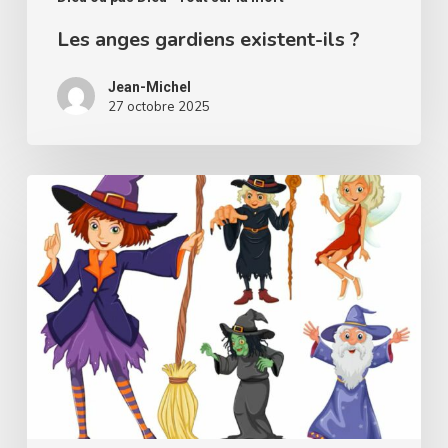
Les anges gardiens existent-ils ?
Jean-Michel
27 octobre 2025
Y
a-
t-
il
des
bonnes
et
mauvaises
sorcières