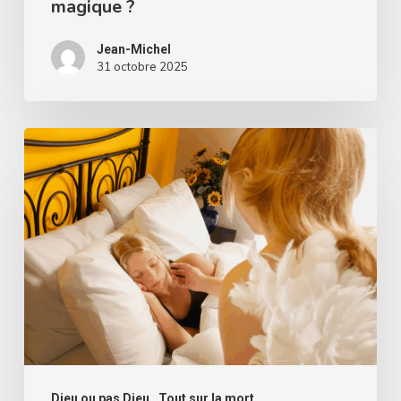
magique ?
Jean-Michel
31 octobre 2025
Les
anges
gardiens
existent-
ils
?
Dieu ou pas Dieu
Tout sur la mort