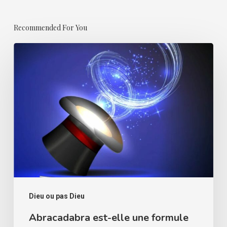
Recommended For You
Abracadabra
est-
elle
une
formule
magique
?
Dieu ou pas Dieu
Abracadabra est-elle une formule