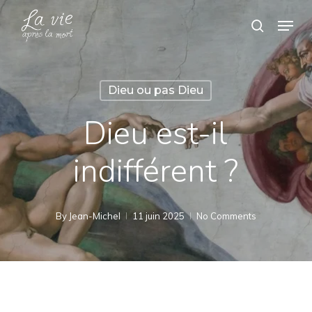
Skip
Menu
search
to
Close
main
Menu
content
Dieu ou pas Dieu
Dieu est-il
indifférent ?
By
Jean-Michel
11 juin 2025
No Comments