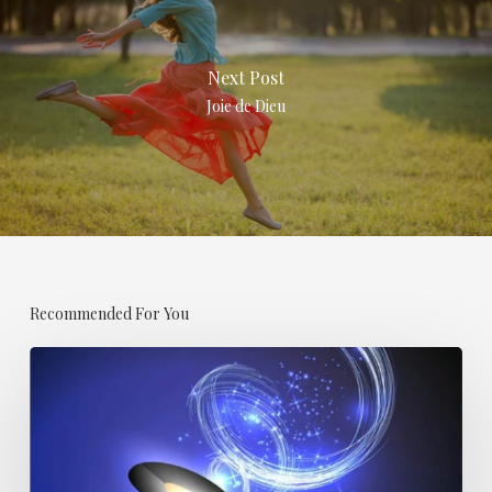
Next Post
Joie de Dieu
Recommended For You
Abracadabra
est-
elle
une