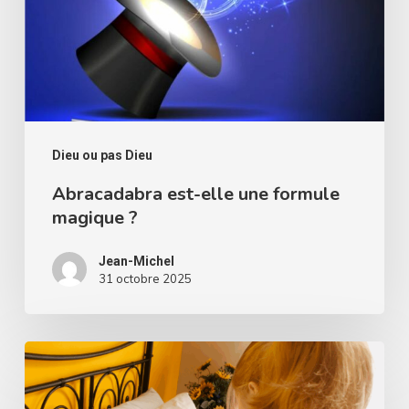
formule
magique
?
Dieu ou pas Dieu
Abracadabra est-elle une formule
magique ?
Jean-Michel
31 octobre 2025
Les
anges