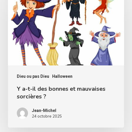
a-
t-
il
des
bonnes
et
mauvaises
sorcières
?
Dieu ou pas Dieu
Halloween
Y a-t-il des bonnes et mauvaises
sorcières ?
Jean-Michel
24 octobre 2025