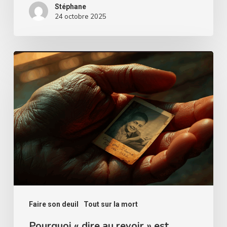
compagnons.
Stéphane
24 octobre 2025
Pourquoi
« dire
au
revoir »
est
essentiel
:
La
puissance
de
Faire son deuil
Tout sur la mort
l’hommage,
Pourquoi « dire au revoir » est