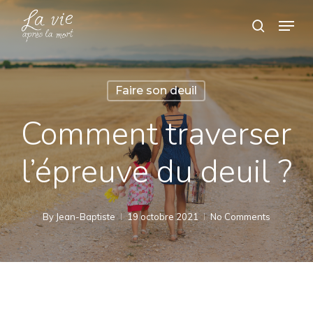
Skip
Menu
search
to
Close
main
Menu
content
Faire son deuil
Comment traverser
l’épreuve du deuil ?
By
Jean-Baptiste
19 octobre 2021
No Comments