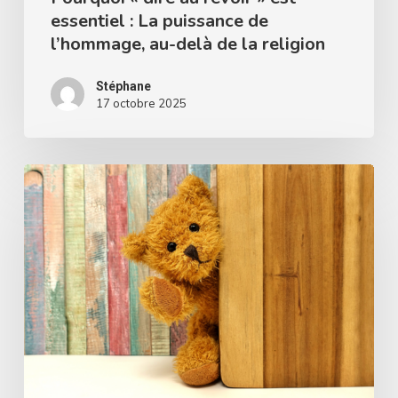
essentiel : La puissance de
au-
l’hommage, au-delà de la religion
delà
de
Stéphane
la
17 octobre 2025
religion
7
conseils
pour
des
parents
qui
ont
perdu