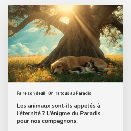
Les
animaux
sont-
ils
appelés
à
l’éternité
?
L’énigme
du
Faire son deuil
On ira tous au Paradis
Paradis
Les animaux sont-ils appelés à
l’éternité ? L’énigme du Paradis
pour
pour nos compagnons.
nos