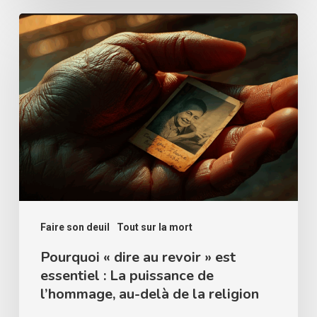
Pourquoi
« dire
au
revoir »
est
essentiel
:
La
puissance
de
Faire son deuil
Tout sur la mort
l’hommage,
Pourquoi « dire au revoir » est
essentiel : La puissance de
au-
l’hommage, au-delà de la religion
delà