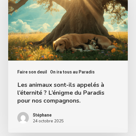
sont-
ils
appelés
à
l’éternité
?
L’énigme
du
Faire son deuil
On ira tous au Paradis
Paradis
Les animaux sont-ils appelés à
l’éternité ? L’énigme du Paradis
pour
pour nos compagnons.
nos
compagnons.
Stéphane
24 octobre 2025