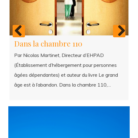
Enquête sur la mort de Dieu (1) :
recherche athées
désespérément
Previous
Next
Dans son magistral essai Réussir sa mort, le
Dans la chambre 110
philosophe Fabrice Hadjaj, juif de nom arabe et de
confession catholique, propose une anti-méthode
à tous (croyants…