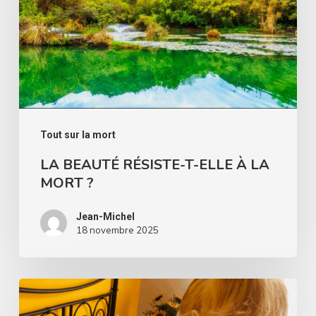
T-
ELLE
À
LA
MORT
?
Tout sur la mort
LA BEAUTÉ RÉSISTE-T-ELLE À LA
MORT ?
Jean-Michel
18 novembre 2025
Les
anges