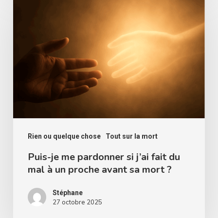
je
me
pardonner
si
j’ai
fait
du
mal
à
Rien ou quelque chose
Tout sur la mort
un
Puis-je me pardonner si j’ai fait du
mal à un proche avant sa mort ?
proche
avant
Stéphane
sa
27 octobre 2025
mort