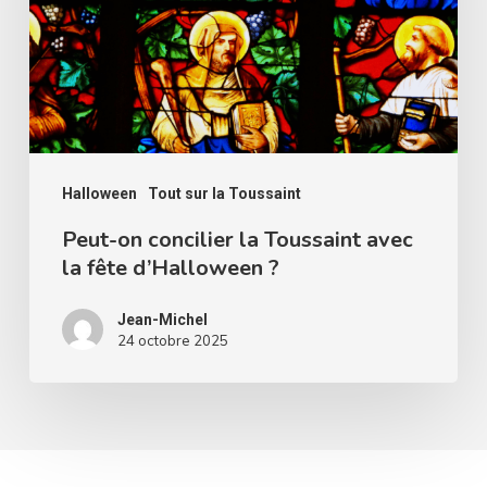
Toussaint
avec
la
fête
d’Halloween
?
Halloween
Tout sur la Toussaint
Peut-on concilier la Toussaint avec
la fête d’Halloween ?
Jean-Michel
24 octobre 2025