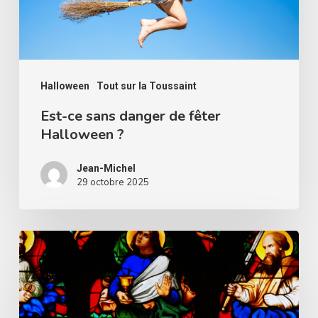
Halloween
?
Halloween
Tout sur la Toussaint
Est-ce sans danger de fêter
Halloween ?
Jean-Michel
29 octobre 2025
Peut-
on
concilier
la