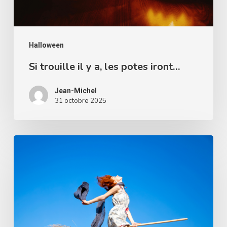
iront…
Halloween
Si trouille il y a, les potes iront…
Jean-Michel
31 octobre 2025
Est-
ce
sans
danger
de
fêter