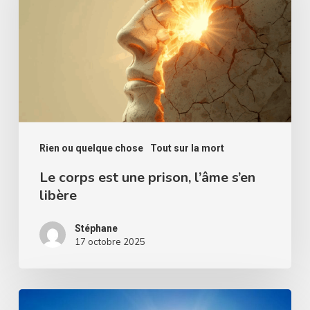
une
prison,
l’âme
s’en
libère
Rien ou quelque chose
Tout sur la mort
Le corps est une prison, l’âme s’en
libère
Stéphane
17 octobre 2025
Gardons-