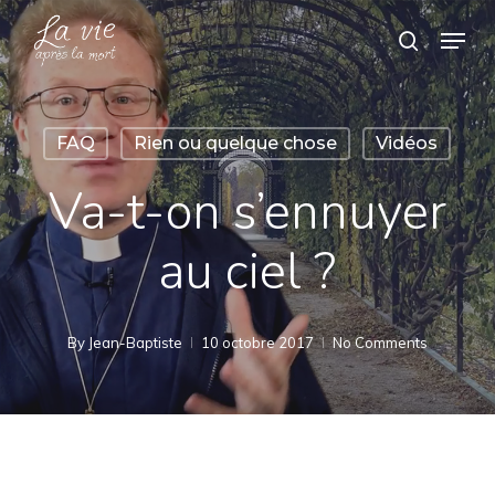
Skip
Menu
search
to
Close
main
Menu
content
FAQ
Rien ou quelque chose
Vidéos
Va-t-on s’ennuyer
au ciel ?
By
Jean-Baptiste
10 octobre 2017
No Comments