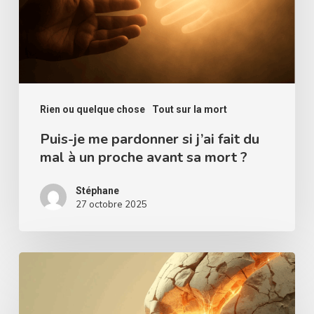
j’ai
fait
du
mal
à
Rien ou quelque chose
Tout sur la mort
un
Puis-je me pardonner si j’ai fait du
mal à un proche avant sa mort ?
proche
avant
Stéphane
sa
27 octobre 2025
mort
?
Le
corps
est