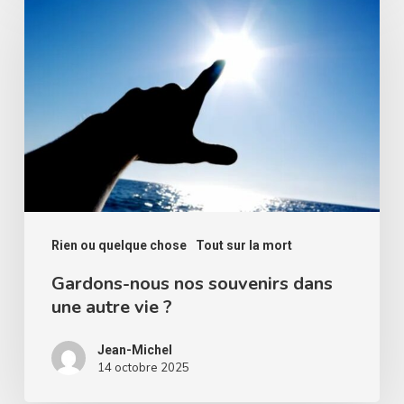
nous
nos
souvenirs
dans
une
autre
vie
?
Rien ou quelque chose
Tout sur la mort
Gardons-nous nos souvenirs dans
une autre vie ?
Jean-Michel
14 octobre 2025