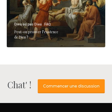
Dieu
?
Dieu ou pas Dieu
FAQ
Peut-on prouver l’existence
de Dieu ?
Chat' !
Commencer une discussion