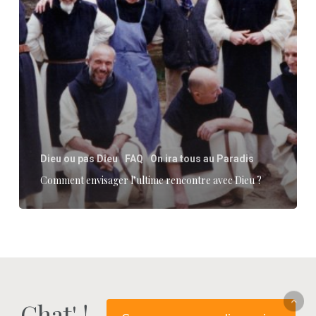
Dieu
?
Dieu ou pas Dieu
FAQ
On ira tous au Paradis
Comment envisager l’ultime rencontre avec Dieu ?
Chat' !