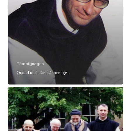
Témoignages
Quand un à-Dieu s’envisage…
Comment
envisager
l’ultime
rencontre
avec