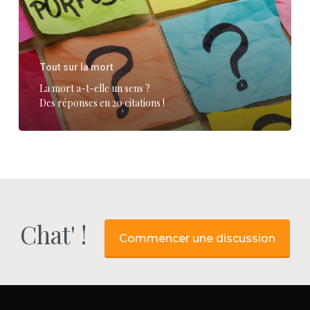
un
sens
?
Tout sur la mort
Des
La mort a-t-elle un sens ?
réponses
Des réponses en 20 citations !
en
20
citations
!
Chat' !
Commencer une discussion