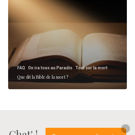
la
mort
?
FAQ
On ira tous au Paradis
Tout sur la mort
Que dit la Bible de la mort ?
Chat' !