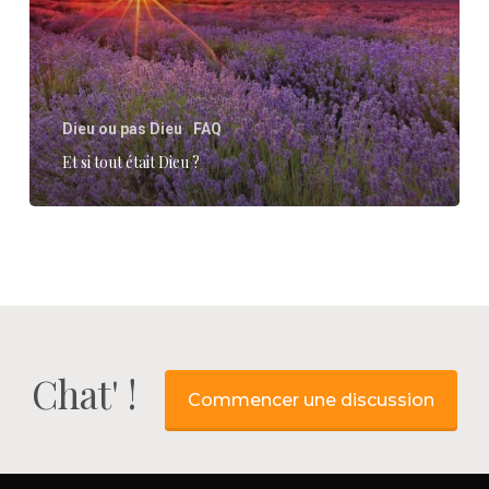
?
Dieu ou pas Dieu
FAQ
Et si tout était Dieu ?
Chat' !
Commencer une discussion