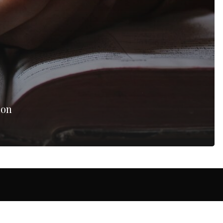
non
Chat' !
Commencer une discussion