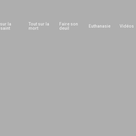
 sur la
Tout sur la
Faire son
Euthanasie
Vidéos
saint
mort
deuil