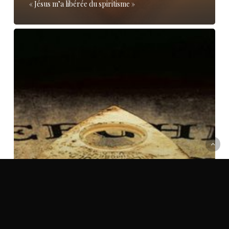
« Jésus m’a libérée du spiritisme »
Magnétiseurs,
voyance…
est-
ce
anodin
?