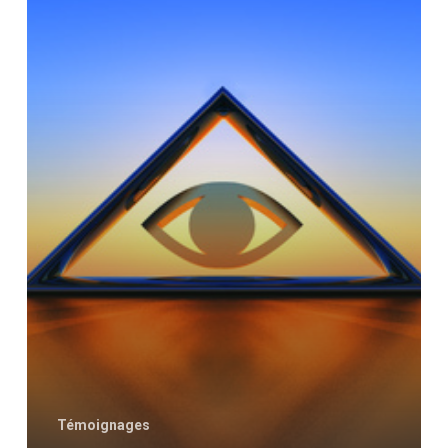
libérée
du
spiritisme »
Témoignages