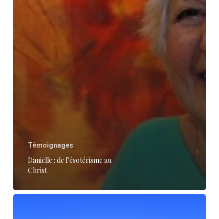
Christ
Témoignages
Danielle : de l’ésotérisme au
Christ
« Jésus
m’a